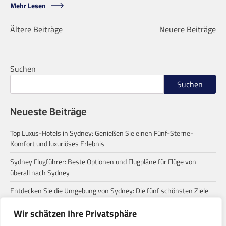
Mehr Lesen
Beitragsnavigation
Ältere Beiträge
Neuere Beiträge
Suchen
Suchen
Neueste Beiträge
Top Luxus-Hotels in Sydney: Genießen Sie einen Fünf-Sterne-
Komfort und luxuriöses Erlebnis
Sydney Flugführer: Beste Optionen und Flugpläne für Flüge von
überall nach Sydney
Entdecken Sie die Umgebung von Sydney: Die fünf schönsten Ziele
für einen Tagesausflug
Wir schätzen Ihre Privatsphäre
Zum ersten Mal in Sydney? Diese häufigen Missverständnisse