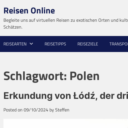
Skip
Reisen Online
to
content
Begleite uns auf virtuellen Reisen zu exotischen Orten und kult
Schätzen.
REISEARTEN
REISETIPPS
REISEZIELE
TRANSPO
Schlagwort:
Polen
Erkundung von Łódź, der dri
Posted on
09/10/2024
by
Steffen