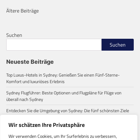
Beitragsnavigation
Ältere Beiträge
Suchen
Suchen
Neueste Beiträge
Top Luxus-Hotels in Sydney: Genießen Sie einen Fünf-Sterne-
Komfort und luxuriöses Erlebnis
Sydney Flugführer: Beste Optionen und Flugpläne für Flüge von
überall nach Sydney
Entdecken Sie die Umgebung von Sydney: Die fünf schönsten Ziele
für einen Tagesausflug
Wir schätzen Ihre Privatsphäre
Zum ersten Mal in Sydney? Diese häufigen Missverständnisse
solltest du wissen!
Wir verwenden Cookies, um Ihr Surferlebnis zu verbessern,