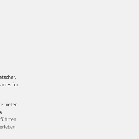
etscher,
adies für
te bieten
he
eführten
erleben.