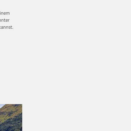
einem
nnter
kannst.