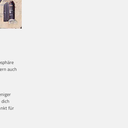
osphäre
dern auch
eniger
 dich
nkt für