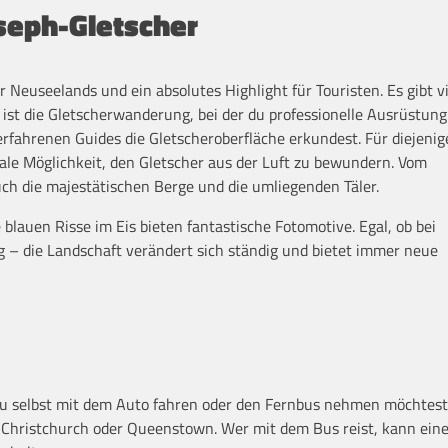
seph-Gletscher
 Neuseelands und ein absolutes Highlight für Touristen. Es gibt v
ät ist die Gletscherwanderung, bei der du professionelle Ausrüstun
erfahrenen Guides die Gletscheroberfläche erkundest. Für diejenig
ale Möglichkeit, den Gletscher aus der Luft zu bewundern. Vom
ch die majestätischen Berge und die umliegenden Täler.
 blauen Risse im Eis bieten fantastische Fotomotive. Egal, ob bei
– die Landschaft verändert sich ständig und bietet immer neue
ob du selbst mit dem Auto fahren oder den Fernbus nehmen möchtes
on Christchurch oder Queenstown. Wer mit dem Bus reist, kann ei