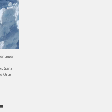
benteuer
r. Ganz
de Orte
-