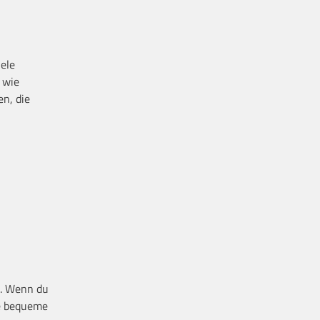
iele
g wie
en, die
t. Wenn du
ne bequeme