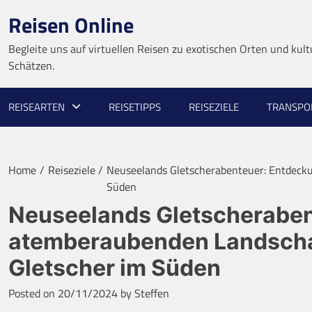
Skip
Reisen Online
to
content
Begleite uns auf virtuellen Reisen zu exotischen Orten und kult
Schätzen.
REISEARTEN
REISETIPPS
REISEZIELE
TRANSPO
Home
Reiseziele
Neuseelands Gletscherabenteuer: Entdeck
Süden
Neuseelands Gletscheraben
atemberaubenden Landscha
Gletscher im Süden
Posted on
20/11/2024
by
Steffen