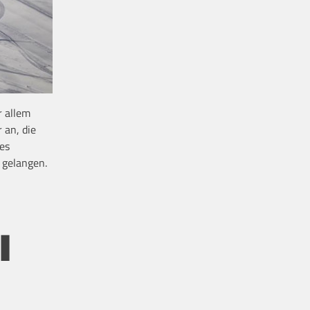
r allem
 an, die
es
 gelangen.
l