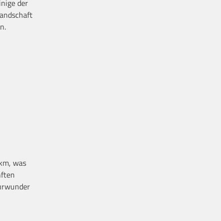
inige der
Landschaft
n.
 km, was
nften
turwunder