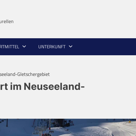
urellen
RTMITTEL
UNTERKUNFT
useeland-Gletschergebiet
ort im Neuseeland-