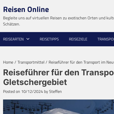
Skip
Reisen Online
to
content
Begleite uns auf virtuellen Reisen zu exotischen Orten und kult
Schätzen.
REISEARTEN
REISETIPPS
REISEZIELE
TRANSPO
Home
Transportmittel
Reiseführer für den Transport im Ne
Reiseführer für den Transp
Gletschergebiet
Posted on
10/12/2024
by
Steffen