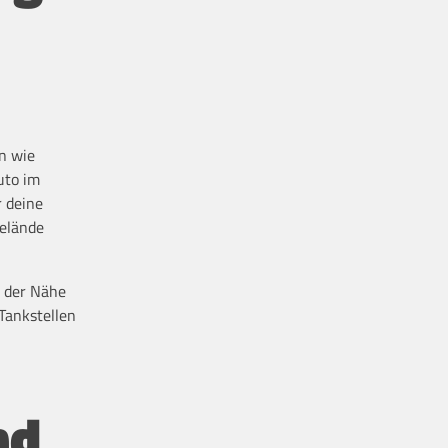
n wie
uto im
r deine
Gelände
n der Nähe
Tankstellen
nd