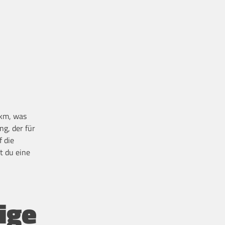
 km, was
g, der für
f die
t du eine
ige