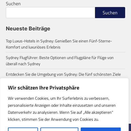
Suchen
Suchen
Neueste Beiträge
Top Luxus-Hotels in Sydney: Genießen Sie einen Fünf-Sterne-
Komfort und luxuriöses Erlebnis
Sydney Flugführer: Beste Optionen und Flugpläne für Flüge von
überall nach Sydney
Entdecken Sie die Umgebung von Sydney: Die fünf schönsten Ziele
für einen Tagesausflug
Wir schätzen Ihre Privatsphäre
Zum ersten Mal in Sydney? Diese häufigen Missverständnisse
solltest du wissen!
Wir verwenden Cookies, um Ihr Surferlebnis zu verbessern,
personalisierte Anzeigen oder Inhalte einzusetzen und unseren
Eine Roadtrip-Reise von Sydney zu den Stränden: Entdecke die
Datenverkehr zu analysieren. Wenn Sie auf „Alle akzeptieren"
verborgenen Paradiese der Ostküste Australiens
klicken, stimmen Sie der Anwendung von Cookies zu.