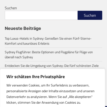
Suchen
Suchen
Neueste Beiträge
Top Luxus-Hotels in Sydney: Genießen Sie einen Fünf-Sterne-
Komfort und luxuriöses Erlebnis
Sydney Flugführer: Beste Optionen und Flugpläne für Flüge von
überall nach Sydney
Entdecken Sie die Umgebung von Sydney: Die fünf schönsten Ziele
für einen Tagesausflug
Wir schätzen Ihre Privatsphäre
Zum ersten Mal in Sydney? Diese häufigen Missverständnisse
solltest du wissen!
Wir verwenden Cookies, um Ihr Surferlebnis zu verbessern,
personalisierte Anzeigen oder Inhalte einzusetzen und unseren
Eine Roadtrip-Reise von Sydney zu den Stränden: Entdecke die
Datenverkehr zu analysieren. Wenn Sie auf „Alle akzeptieren"
verborgenen Paradiese der Ostküste Australiens
klicken, stimmen Sie der Anwendung von Cookies zu.