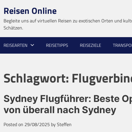
Skip
Reisen Online
to
content
Begleite uns auf virtuellen Reisen zu exotischen Orten und kult
Schätzen.
REISEARTEN
REISETIPPS
REISEZIELE
TRANSPO
Schlagwort:
Flugverbi
Sydney Flugführer: Beste O
von überall nach Sydney
Posted on
29/08/2025
by
Steffen