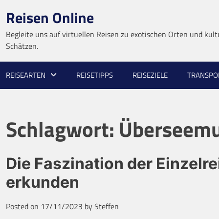
Skip
Reisen Online
to
content
Begleite uns auf virtuellen Reisen zu exotischen Orten und kult
Schätzen.
REISEARTEN
REISETIPPS
REISEZIELE
TRANSPO
Schlagwort:
Überseem
Die Faszination der Einzelr
erkunden
Posted on
17/11/2023
by
Steffen