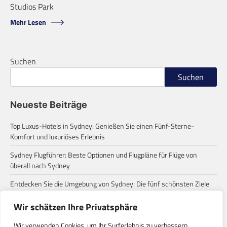
Studios Park
Mehr Lesen
Suchen
Suchen
Neueste Beiträge
Top Luxus-Hotels in Sydney: Genießen Sie einen Fünf-Sterne-
Komfort und luxuriöses Erlebnis
Sydney Flugführer: Beste Optionen und Flugpläne für Flüge von
überall nach Sydney
Entdecken Sie die Umgebung von Sydney: Die fünf schönsten Ziele
für einen Tagesausflug
Wir schätzen Ihre Privatsphäre
Zum ersten Mal in Sydney? Diese häufigen Missverständnisse
solltest du wissen!
Wir verwenden Cookies, um Ihr Surferlebnis zu verbessern,