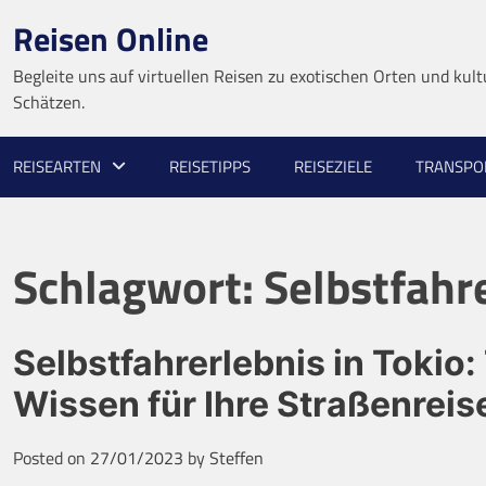
Skip
Reisen Online
to
content
Begleite uns auf virtuellen Reisen zu exotischen Orten und kult
Schätzen.
REISEARTEN
REISETIPPS
REISEZIELE
TRANSPO
Schlagwort:
Selbstfahr
Selbstfahrerlebnis in Tokio
Wissen für Ihre Straßenreis
Posted on
27/01/2023
by
Steffen