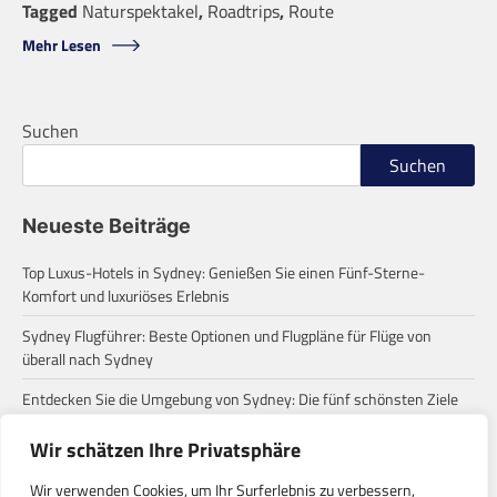
Tagged
Naturspektakel
,
Roadtrips
,
Route
Mehr Lesen
Suchen
Suchen
Neueste Beiträge
Top Luxus-Hotels in Sydney: Genießen Sie einen Fünf-Sterne-
Komfort und luxuriöses Erlebnis
Sydney Flugführer: Beste Optionen und Flugpläne für Flüge von
überall nach Sydney
Entdecken Sie die Umgebung von Sydney: Die fünf schönsten Ziele
für einen Tagesausflug
Wir schätzen Ihre Privatsphäre
Zum ersten Mal in Sydney? Diese häufigen Missverständnisse
solltest du wissen!
Wir verwenden Cookies, um Ihr Surferlebnis zu verbessern,