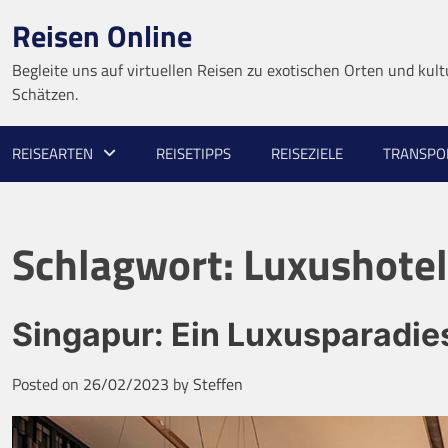
Skip
Reisen Online
to
content
Begleite uns auf virtuellen Reisen zu exotischen Orten und kult
Schätzen.
REISEARTEN
REISETIPPS
REISEZIELE
TRANSPO
Schlagwort:
Luxushotel
Singapur: Ein Luxusparadie
Posted on
26/02/2023
by
Steffen