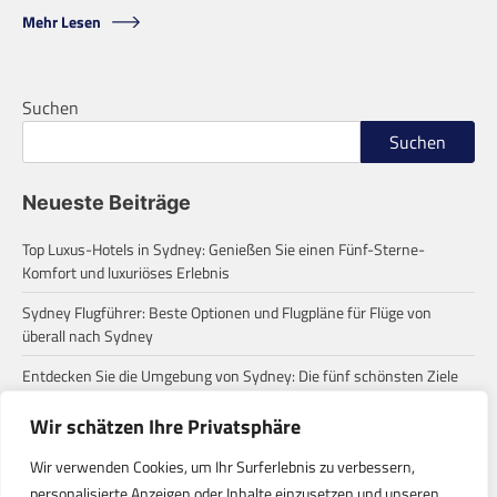
Mehr Lesen
Suchen
Suchen
Neueste Beiträge
Top Luxus-Hotels in Sydney: Genießen Sie einen Fünf-Sterne-
Komfort und luxuriöses Erlebnis
Sydney Flugführer: Beste Optionen und Flugpläne für Flüge von
überall nach Sydney
Entdecken Sie die Umgebung von Sydney: Die fünf schönsten Ziele
für einen Tagesausflug
Wir schätzen Ihre Privatsphäre
Zum ersten Mal in Sydney? Diese häufigen Missverständnisse
solltest du wissen!
Wir verwenden Cookies, um Ihr Surferlebnis zu verbessern,
personalisierte Anzeigen oder Inhalte einzusetzen und unseren