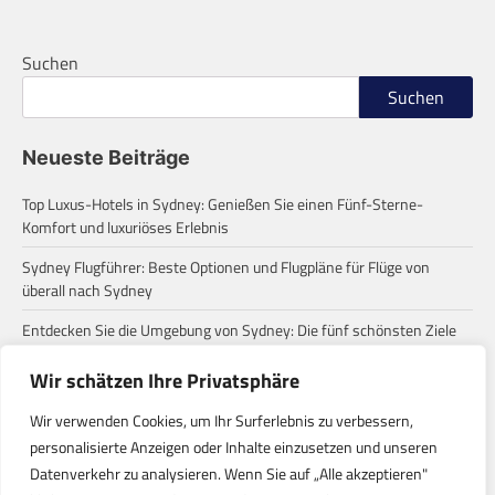
Suchen
Suchen
Neueste Beiträge
Top Luxus-Hotels in Sydney: Genießen Sie einen Fünf-Sterne-
Komfort und luxuriöses Erlebnis
Sydney Flugführer: Beste Optionen und Flugpläne für Flüge von
überall nach Sydney
Entdecken Sie die Umgebung von Sydney: Die fünf schönsten Ziele
für einen Tagesausflug
Wir schätzen Ihre Privatsphäre
Zum ersten Mal in Sydney? Diese häufigen Missverständnisse
solltest du wissen!
Wir verwenden Cookies, um Ihr Surferlebnis zu verbessern,
personalisierte Anzeigen oder Inhalte einzusetzen und unseren
Eine Roadtrip-Reise von Sydney zu den Stränden: Entdecke die
Datenverkehr zu analysieren. Wenn Sie auf „Alle akzeptieren"
verborgenen Paradiese der Ostküste Australiens