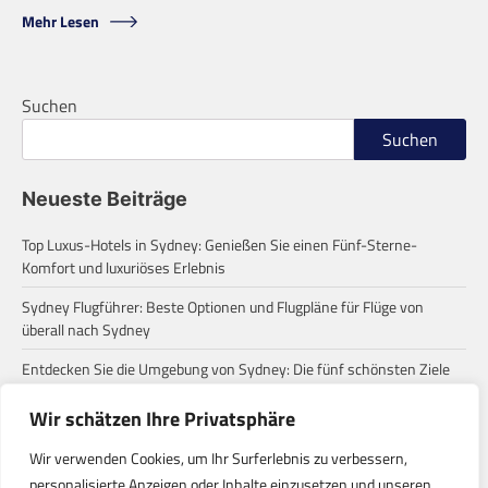
Mehr Lesen
Suchen
Suchen
Neueste Beiträge
Top Luxus-Hotels in Sydney: Genießen Sie einen Fünf-Sterne-
Komfort und luxuriöses Erlebnis
Sydney Flugführer: Beste Optionen und Flugpläne für Flüge von
überall nach Sydney
Entdecken Sie die Umgebung von Sydney: Die fünf schönsten Ziele
für einen Tagesausflug
Wir schätzen Ihre Privatsphäre
Zum ersten Mal in Sydney? Diese häufigen Missverständnisse
solltest du wissen!
Wir verwenden Cookies, um Ihr Surferlebnis zu verbessern,
personalisierte Anzeigen oder Inhalte einzusetzen und unseren