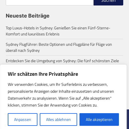
Neueste Beiträge
Top Luxus-Hotels in Sydney: Genießen Sie einen Fünf-Sterne-
Komfort und luxuriöses Erlebnis
Sydney Flugführer: Beste Optionen und Flugpläne für Flüge von
überall nach Sydney
Entdecken Sie die Umgebung von Sydney: Die fünf schönsten Ziele
für einen Tagesausflug
Wir schätzen Ihre Privatsphäre
Zum ersten Mal in Sydney? Diese häufigen Missverständnisse
solltest du wissen!
Wir verwenden Cookies, um Ihr Surferlebnis zu verbessern,
personalisierte Anzeigen oder Inhalte einzusetzen und unseren
Eine Roadtrip-Reise von Sydney zu den Stränden: Entdecke die
Datenverkehr zu analysieren. Wenn Sie auf „Alle akzeptieren"
verborgenen Paradiese der Ostküste Australiens
klicken, stimmen Sie der Anwendung von Cookies zu.
Copyright © 2026
Reisen Online
| Regular
Anpassen
Alles ablehnen
Alle akzeptieren
Blog by
Ascendoor
| Powered by
WordPress
.