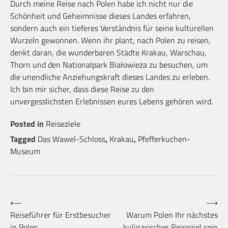
Durch meine Reise nach Polen habe ich nicht nur die
Schönheit und Geheimnisse dieses Landes erfahren,
sondern auch ein tieferes Verständnis für seine kulturellen
Wurzeln gewonnen. Wenn ihr plant, nach Polen zu reisen,
denkt daran, die wunderbaren Städte Krakau, Warschau,
Thorn und den Nationalpark Białowieża zu besuchen, um
die unendliche Anziehungskraft dieses Landes zu erleben.
Ich bin mir sicher, dass diese Reise zu den
unvergesslichsten Erlebnissen eures Lebens gehören wird.
Posted in
Reiseziele
Tagged
Das Wawel-Schloss
,
Krakau
,
Pfefferkuchen-
Museum
Beitragsnavigation
⟵
⟶
Reiseführer für Erstbesucher
Warum Polen Ihr nächstes
in Polen
kulinarisches Reiseziel sein